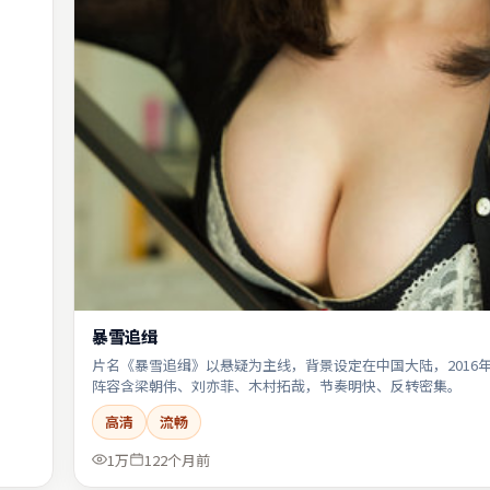
暴雪追缉
片名《暴雪追缉》以悬疑为主线，背景设定在中国大陆，2016
阵容含梁朝伟、刘亦菲、木村拓哉，节奏明快、反转密集。
高清
流畅
1万
122个月前