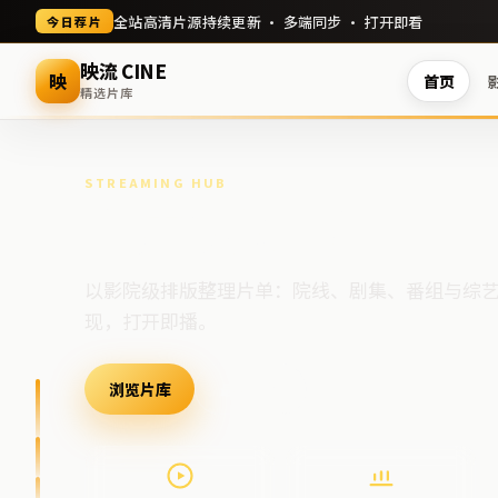
全站高清片源持续更新 · 多端同步 · 打开即看
今日荐片
映流 CINE
映
首页
精选片库
STREAMING HUB
高清视频门户
以影院级排版整理片单：院线、剧集、番组与综
现，打开即播。
浏览片库
最新上架