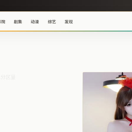
影院
剧集
动漫
综艺
发现
艺分区呈