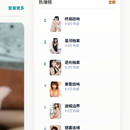
热播榜
全部
查看更多
终局回响
1
9.8万
热度
星河档案
2
9.6万
热度
逆光档案
3
9.5万
热度
暴雪回响
4
9.3万
热度
迷城边界
5
9.3万
热度
银翼追缉
6