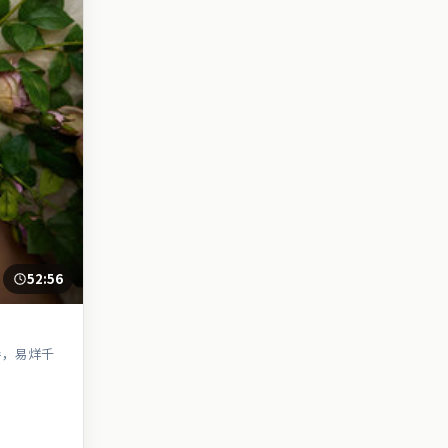
52:56
导，易烊千