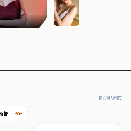
长夜追缉
横向滑动浏览
预告
90+