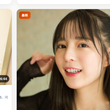
最新
6:44
渤、河