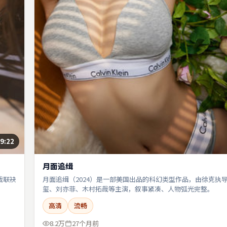
9:22
月面追缉
哉联袂
月面追缉（2024）是一部美国出品的科幻类型作品，由徐克执
玺、刘亦菲、木村拓哉等主演，叙事紧凑、人物弧光完整。
高清
流畅
8.2万
27个月前