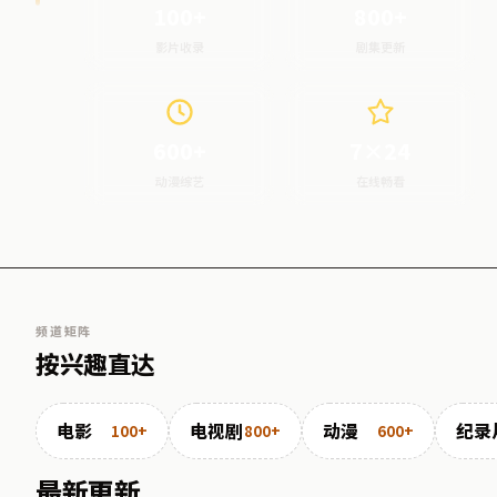
100+
800+
影片收录
剧集更新
600+
7×24
动漫综艺
在线畅看
频道矩阵
按兴趣直达
电影
电视剧
动漫
纪录
100+
800+
600+
最新更新