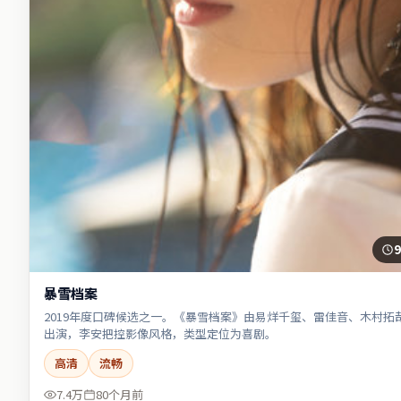
9
暴雪档案
2019年度口碑候选之一。《暴雪档案》由易烊千玺、雷佳音、木村拓
出演，李安把控影像风格，类型定位为喜剧。
高清
流畅
7.4万
80个月前