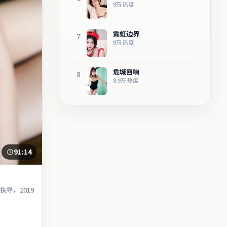
9万
热度
霓虹边界
7
9万
热度
危城回响
8
8.9万
热度
91:14
导，2019