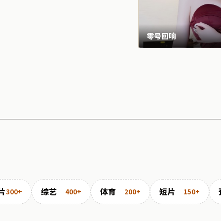
零号回响
片
综艺
体育
短片
300+
400+
200+
150+